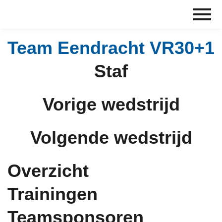
Ga
naar
de
inhoud
Team Eendracht VR30+1
Staf
Vorige wedstrijd
Volgende wedstrijd
Overzicht
Trainingen
Teamsponsoren