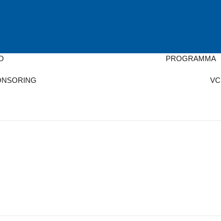
JM
O
PROGRAMMA
ONSORING
VC
GENDE
Arnhem 6