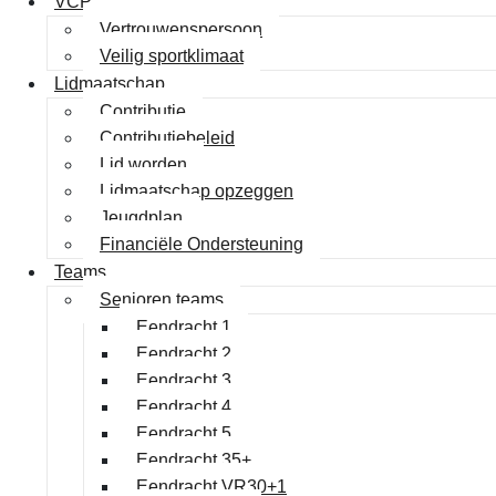
VCP
Vertrouwenspersoon
Veilig sportklimaat
Lidmaatschap
Contributie
Contributiebeleid
Lid worden
Lidmaatschap opzeggen
Jeugdplan
Financiële Ondersteuning
Teams
Senioren teams
Eendracht 1
Eendracht 2
Eendracht 3
Eendracht 4
Eendracht 5
Eendracht 35+
Eendracht VR30+1