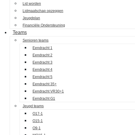
Lid worden
Lidmaatschap opzeggen
Jeugdplan
Financiële Ondersteuning
Teams
Senioren teams
Eendracht 1
Eendracht 2
Eendracht 3
Eendracht 4
Eendracht 5
Eendracht 35+
Eendracht VR30+1
Eendracht G1
Jeugd teams
O17-1
O15-1
O9-1