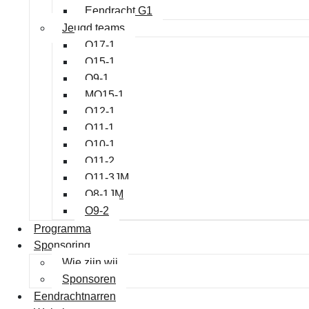
Eendracht G1
Jeugd teams
O17-1
O15-1
O9-1
MO15-1
O12-1
O11-1
O10-1
O11-2
O11-3JM
O8-1JM
O9-2
Programma
Sponsoring
Wie zijn wij
Sponsoren
Eendrachtnarren