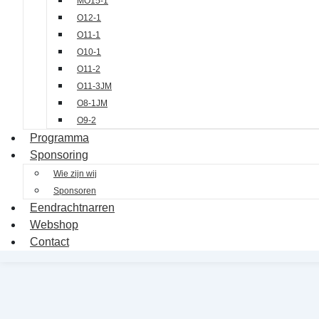
MO15-1
O12-1
O11-1
O10-1
O11-2
O11-3JM
O8-1JM
O9-2
Programma
Sponsoring
Wie zijn wij
Sponsoren
Eendrachtnarren
Webshop
Contact