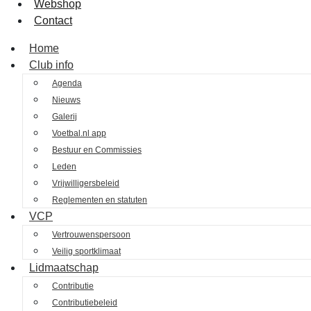
Webshop
Contact
Home
Club info
Agenda
Nieuws
Galerij
Voetbal.nl app
Bestuur en Commissies
Leden
Vrijwilligersbeleid
Reglementen en statuten
VCP
Vertrouwenspersoon
Veilig sportklimaat
Lidmaatschap
Contributie
Contributiebeleid